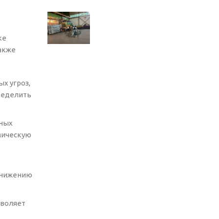
ке
акже
х угроз,
пределить
иных
омическую
 снижению
зволяет