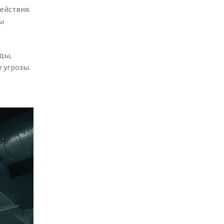
ействия.
ы
ды,
 угрозы.