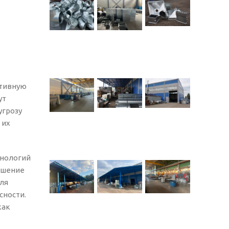
ктивную
ут
угрозу
 их
хнологий
ышение
для
сности.
как