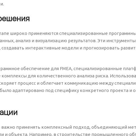
и.
решения
этапе широко применяются специализированные программн
нных, анализ и визуализацию результатов. Эти инструменты
 создавать интерактивные модели и прогнозировать разви
раммное обеспечение для FMEA, специализированные плат
 комплексы для количественного анализа риска. Использов
ускоряет процесс и облегчает коммуникацию между специал
 было адаптировано под специфику конкретного проекта и 
дации
и важно применять комплексный подход, объединяющий ме
ли и объекта. Например, в строительстве промышленного об