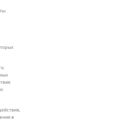
сты
оторых
го
чных
ствия
ую
действия,
ения в