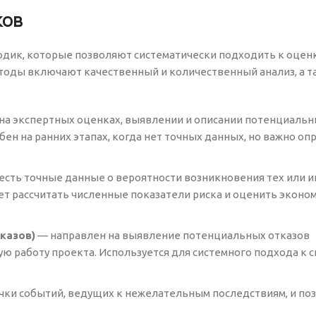
ков
дик, которые позволяют систематически подходить к оцен
тоды включают качественный и количественный анализ, а т
а экспертных оценках, выявлении и описании потенциальны
обен на ранних этапах, когда нет точных данных, но важно о
есть точные данные о вероятности возникновения тех или 
яет рассчитать численные показатели риска и оценить экон
казов)
— направлен на выявление потенциальных отказов
ую работу проекта. Используется для системного подхода к
чки событий, ведущих к нежелательным последствиям, и по