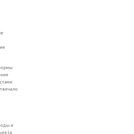
ые
тие
формы
ание
истами
отвечало
тоды и
ъекта