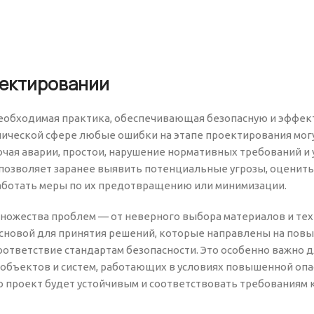
оектировании
 необходимая практика, обеспечивающая безопасную и эффе
нической сфере любые ошибки на этапе проектирования мог
ая аварии, простои, нарушение нормативных требований и 
позволяет заранее выявить потенциальные угрозы, оценить
работать меры по их предотвращению или минимизации.
множества проблем — от неверного выбора материалов и те
 основой для принятия решений, которые направлены на пов
оответствие стандартам безопасности. Это особенно важно 
бъектов и систем, работающих в условиях повышенной опа
о проект будет устойчивым и соответствовать требованиям 