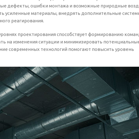
рные дефекты, ошибки монтажа и возможные природные возд
ать усиленные материалы, внедрять дополнительные систем
ного реагирования.
 уровнях проектирования способствует формированию коман
ть на изменения ситуации и минимизировать потенциальные
ание современных технологий помогают повысить уровень