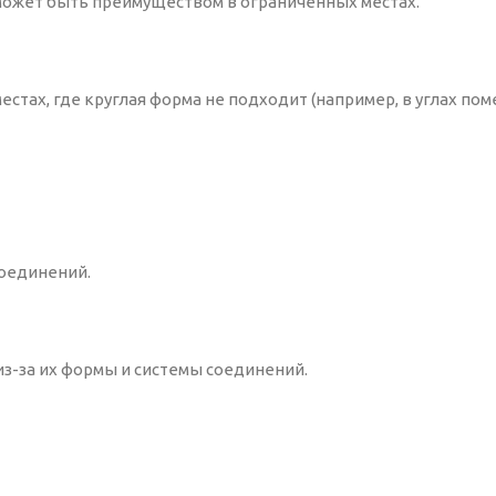
может быть преимуществом в ограниченных местах.
стах, где круглая форма не подходит (например, в углах по
оединений.
из-за их формы и системы соединений.