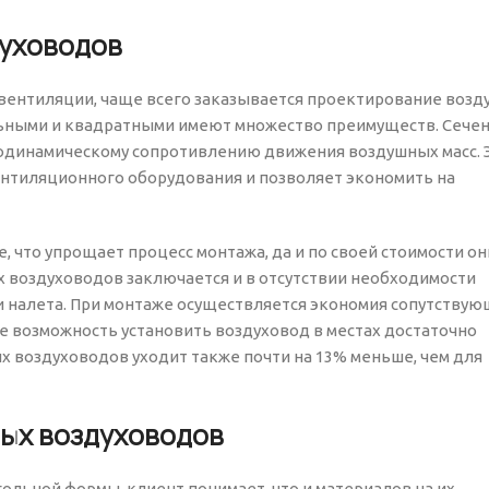
духоводов
 вентиляции, чаще всего заказывается проектирование воз
льными и квадратными имеют множество преимуществ. Сече
одинамическому сопротивлению движения воздушных масс. 
нтиляционного оборудования и позволяет экономить на
 что упрощает процесс монтажа, да и по своей стоимости он
 воздуховодов заключается и в отсутствии необходимости
и налета. При монтаже осуществляется экономия сопутству
же возможность установить воздуховод в местах достаточно
х воздуховодов уходит также почти на 13% меньше, чем для
ых воздуховодов
льной формы, клиент понимает, что и материалов на их