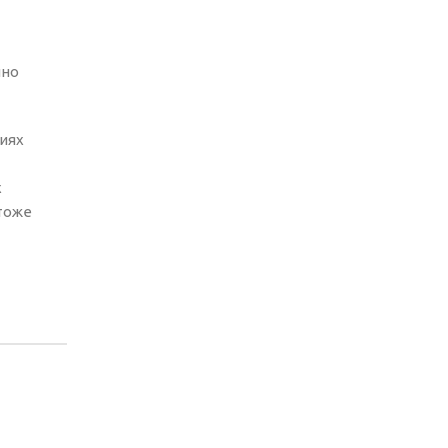
чно
иях
х
тоже