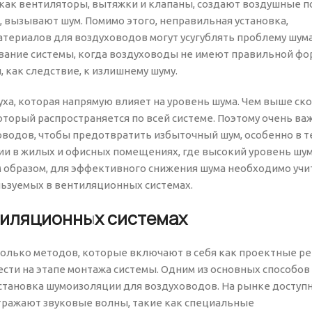
как вентиляторы, вытяжки и клапаны, создают воздушные п
, вызывают шум. Помимо этого, неправильная установка,
териалов для воздуховодов могут усугублять проблему шума
вание системы, когда воздуховоды не имеют правильной фо
 как следствие, к излишнему шуму.
ха, которая напрямую влияет на уровень шума. Чем выше ск
оторый распространяется по всей системе. Поэтому очень ва
оводов, чтобы предотвратить избыточный шум, особенно в т
ции в жилых и офисных помещениях, где высокий уровень шу
им образом, для эффективного снижения шума необходимо уч
льзуемых в вентиляционных системах.
тиляционных системах
колько методов, которые включают в себя как проектные р
ести на этапе монтажа системы. Одним из основных способов
становка шумоизоляции для воздуховодов. На рынке доступ
тражают звуковые волны, такие как специальные