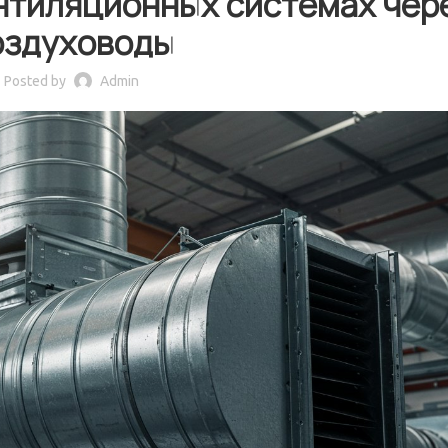
нтиляционных системах чер
оздуховоды
Posted by
Admin