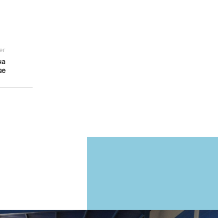
er
на
ве