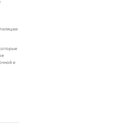
а
нтиляции
 которые
ое
очной и