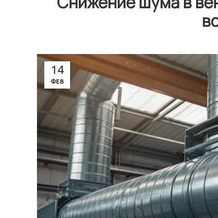
Снижение шума в ве
в
14
ФЕВ