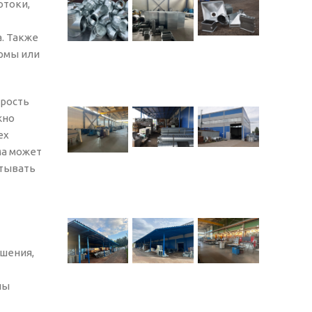
отоки,
. Также
рмы или
орость
жно
ех
ма может
итывать
ешения,
ны