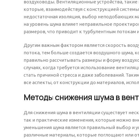
воздуховоды. Вентиляционные устройства, такие 
которые, взаимодействуя с конструкцией системы
недостаточная изоляция, выбор неподобающих ма
на уровень шума влияет неправильное проектиро
размеров, что приводит к турбулентным потокам и,
Другим важным фактором является скорость возду
потока, тем больше создается воздушного шума, к
правильно рассчитывать размеры и форму воздух
случаях, когда требуется использование вентиля
стать причиной стресса и даже заболеваний. Так
все аспекты, от конструкции до материалов, испо
Методы снижения шума в вен
Для снижения шума в вентиляции существует нес
так и практические изменения, которые можно вн
уменьшения шума является правильный выбор и у
различные материалы, которые поглощают или о