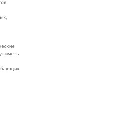
тов
ых,
ческие
ут иметь
добающих