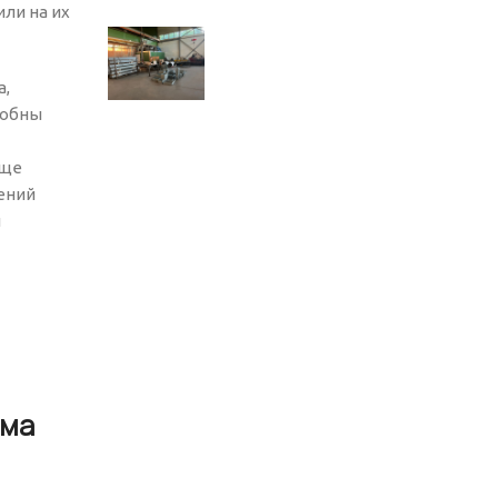
ли на их
а,
собны
Еще
ений
и
ума