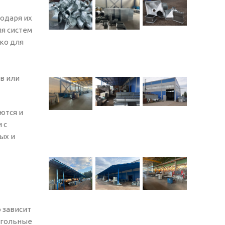
одаря их
ля систем
ко для
в или
ются и
 с
ых и
 зависит
угольные