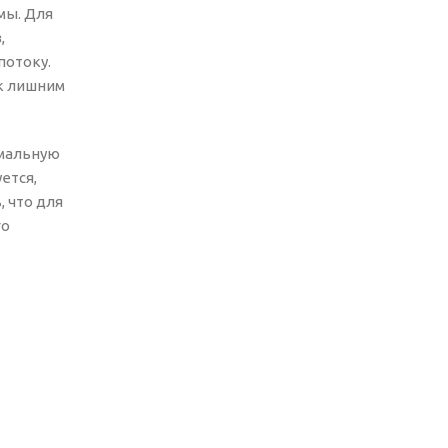
мы. Для
,
потоку.
 к лишним
имальную
ется,
, что для
го