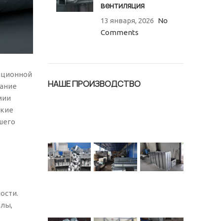
вентиляция
13 января, 2026
No
Comments
яционной
НАШЕ ПРОИЗВОДСТВО
вание
мии
акие
шего
ости.
алы,