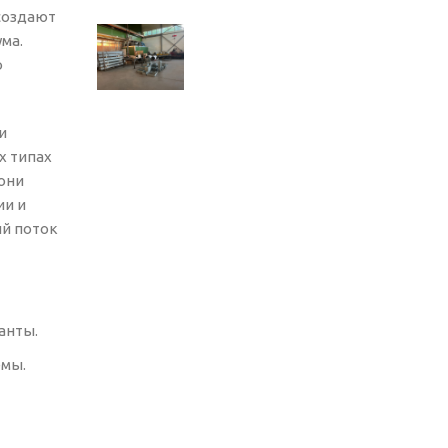
создают
ма.
о
и
х типах
 они
ии и
ый поток
анты.
емы.