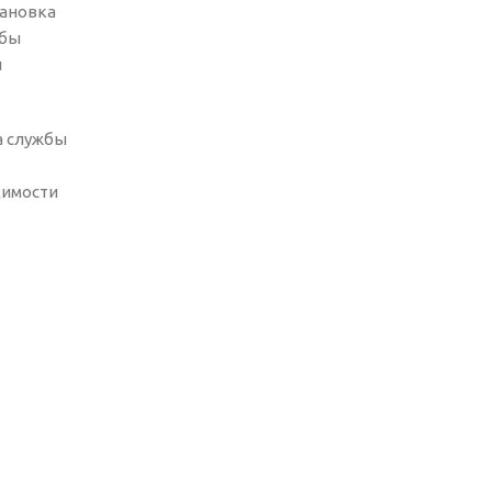
тановка
обы
и
а службы
димости