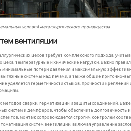
ремальных условий металлургического производства
стем вентиляции
аллургических цехов требует комплексного подхода, учит
 цеха, температурные и химические нагрузки. Важно прави
ть минимальные потери давления и максимальную эффектив
е вытяжные системы над печами, а также общие приточно-в
ание уделяется герметичности стыков, прочности креплений 
рмациям.
 методов сварки, герметизации и защиты соединений. Важе
ых систем и демпферов, чтобы обеспечить долговечность и
аспектов, монтаж сопровождается строгим контролем соотв
втоматизация систем вентиляции, включая управление засло