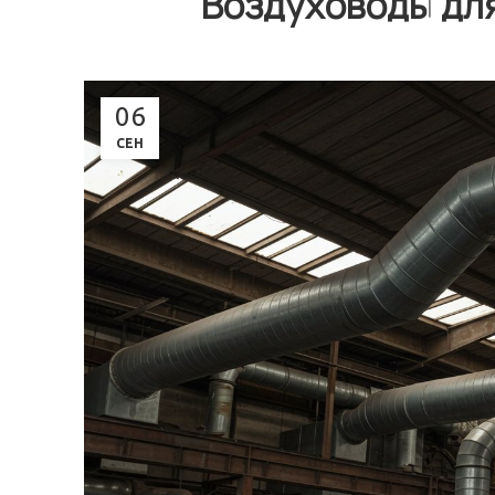
Воздуховоды дл
06
СЕН