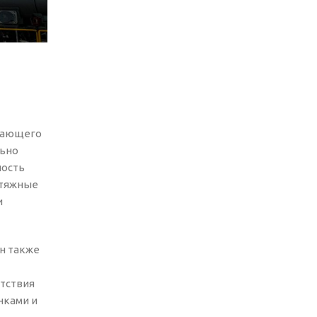
ывающего
льно
ность
ытяжные
и
н также
етствия
нками и