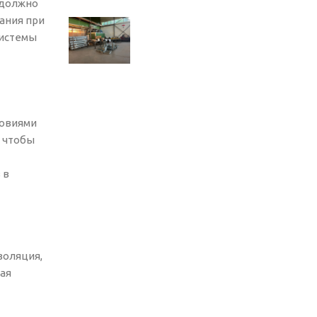
 должно
ания при
системы
ловиями
, чтобы
 в
золяция,
ая