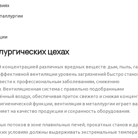
виях
таллургии
ции
лургических цехах
й концентрацией различных вредных веществ: дым, пыль, г
 эффективной вентиляции уровень загрязнений быстро стано
ивести к профессиональным заболеваниям, снижению
. Вентиляционная система с правильно подобранными
ённый воздух, обеспечивая приток свежего и снижая конце
гигиенической функции, вентиляция в металлургии играет в
ияет на качество продукции и сохранность оборудования.
х потоков в зоне плавильных печей, прокатных станов и др
таких условиях должны выдерживать экстремальные темпера