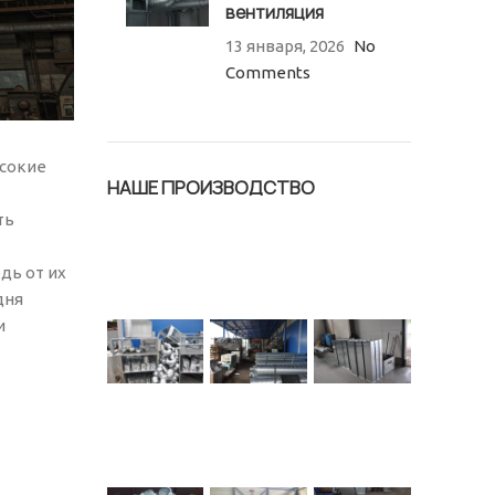
вентиляция
13 января, 2026
No
Comments
ысокие
НАШЕ ПРОИЗВОДСТВО
ть
дь от их
дня
и