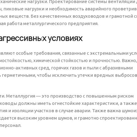
механические нагрузки. Проектирование системы вентиляции
, пиковые нагрузки и необходимость аварийного проветрив
ых веществ. Без качественных воздуховодов и грамотной 
ая работа металлургического предприятия.
 агрессивных условиях
вляют особые требования, связанные с экстремальными ус
мостойкостью, химической стойкостью и прочностью. Важно
ионно-активных сред, горячих газов и пыли с абразивными
ь герметичными, чтобы исключить утечки вредных выбросов
ти. Металлургия — это производство с повышенным риском
уховоды должны иметь огнестойкие характеристики, а также
я и изоляции участков в случае аварии. Также важна шумои
ждается высоким уровнем шумов, и грамотно спроектированн
персонал.