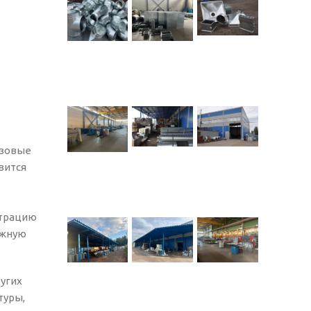
азовые
вится
нтрацию
ажную
угих
туры,