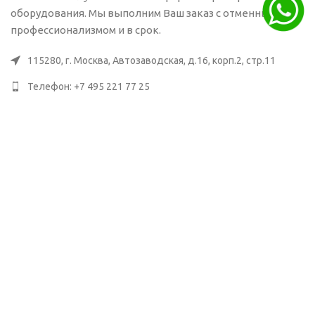
оборудования. Мы выполним Ваш заказ с отменным
профессионализмом и в срок.
115280, г. Москва, Автозаводская, д.16, корп.2, стр.11
Телефон: +7 495 221 77 25
Почта: info@vozduhovod.ru
ПОСЛЕДНИЕ СТАТЬИ
Этапы сборки воздуховодов на
производстве
14 января, 2026
No Comments
Что такое фасонные элементы