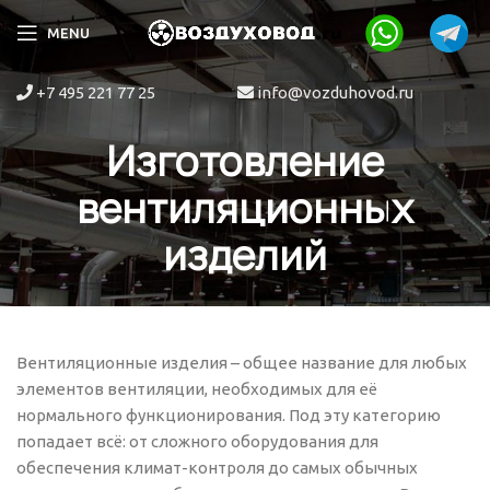
MENU
+7 495 221 77 25
info@vozduhovod.ru
Изготовление
вентиляционных
изделий
Вентиляционные изделия – общее название для любых
элементов вентиляции, необходимых для её
нормального функционирования. Под эту категорию
попадает всё: от сложного оборудования для
обеспечения климат-контроля до самых обычных