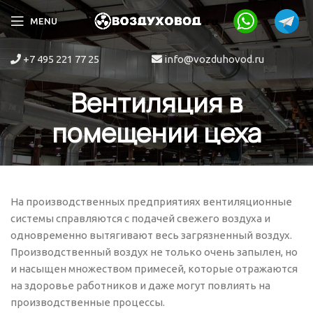
MENU
+7 495 221 77 25
info@vozduhovod.ru
Вентиляция в
помещении цеха
На производственных предприятиях вентиляционные
системы справляются с подачей свежего воздуха и
одновременно вытягивают весь загрязненный воздух.
Производственный воздух не только очень запылен, но
и насыщен множеством примесей, которые отражаются
на здоровье работников и даже могут повлиять на
производственные процессы.