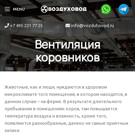
MENU
+7 495 221 77 25
info@vozduhovod.ru
Вентиляция
коровников
Животные, как и люди, нуждаются в здоровом
микроклимате того помещения, в котором находятся, в
данном случае – на ферме. В результате длительного
пребывания в помещениях коров, там повышается
температура воздуха и влажность, кроме того,
появляются разнообразные, далеко не самые приятные
запахи.