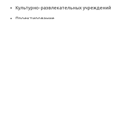
Культурно-развлекательных учреждений
Проектирование
СЕРВИС
Обслуживание вентиляции
Монтаж вентиляции
Ремонт вентиляции
Профилактика вентиляции
Пусконаладка вентиляционных систем
Автоматизация систем вентиляции
ПРОДУКЦИЯ